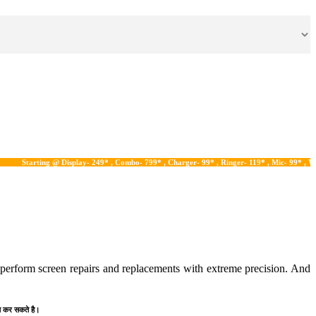
ing @ Display- 249* , Combo- 799* , Charger- 99* , Ringer- 119* , Mic- 99* , Water Damag
n perform screen repairs and replacements with extreme precision. And
प्त कर सकते है।