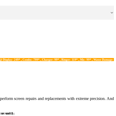
249* , Combo- 799* , Charger- 99* , Ringer- 119* , Mic- 99* , Water Damage- 199*
n perform screen repairs and replacements with extreme precision. And
प्त कर सकते है।